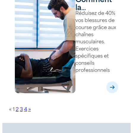
Comment
la
Réduisez de 40%
prévention
vos blessures de
des
course grâce aux
blessures
chaînes
par les
musculaires.
chaînes
Exercices
musculaires
spécifiques et
peut-elle
conseils
professionnels
transformer
votre
course ?
«
1
2
3
4
»