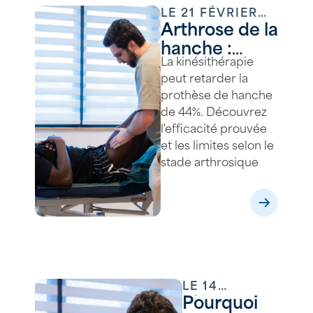
LE
21 FÉVRIER
Arthrose de la
2026
hanche :
La kinésithérapie
peut-on
peut retarder la
éviter la
prothèse de hanche
prothèse
de 44%. Découvrez
grâce à la
l'efficacité prouvée
kinésithérapie
et les limites selon le
?
stade arthrosique
LE
14
Pourquoi
FÉVRIER