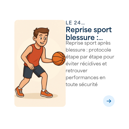
LE
24
Reprise sport
SEPTEMBRE
2025
blessure :
Reprise sport après
comment
blessure : protocole
retrouver
étape par étape pour
votre niveau
éviter récidives et
en toute
retrouver
sécurité ?
performances en
toute sécurité