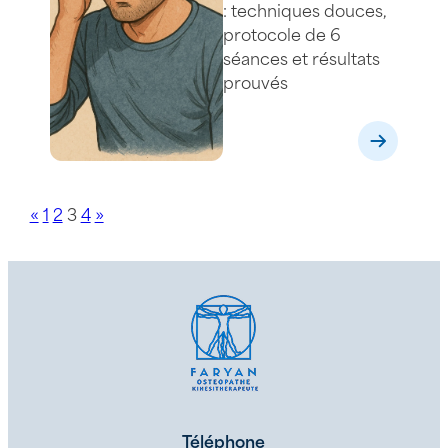
techniques
: techniques douces,
pour soulager
protocole de 6
vos douleurs ?
séances et résultats
prouvés
«
1
2
3
4
»
Téléphone