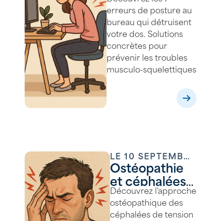
erreurs qui
erreurs de posture au
bloquent votre
bureau qui détruisent
dos
votre dos. Solutions
concrètes pour
prévenir les troubles
musculo-squelettiques
LE
10 SEPTEMBRE
Ostéopathie
2025
et céphalées
Découvrez l'approche
de tension :
ostéopathique des
quelles
céphalées de tension