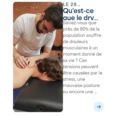
LE
28
Qu'est-ce
SEPTEMBRE
2025
que le dry
Saviez-vous que
needling ?
près de 80% de la
population souffre
de douleurs
musculaires à un
moment donné de
sa vie ? Ces
tensions peuvent
être causées par le
stress, une
mauvaise posture
ou encore une ...