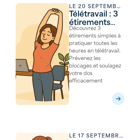
LE
20 SEPTEMBRE
Télétravail : 3
2025
étirements
Découvrez 3
anti-blocage
étirements simples à
pour soulager
pratiquer toutes les
votre dos
heures en télétravail.
toutes les
Prévenez les
heures
blocages et soulagez
votre dos
efficacement
LE
17 SEPTEMBRE