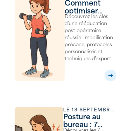
Comment
2025
optimiser
Découvrez les clés
votre
d'une rééducation
rééducation
post-opératoire
post-
réussie : mobilisation
opératoire
précoce, protocoles
pour une
personnalisés et
récupération
techniques d'expert
réussie ?
LE
13 SEPTEMBRE
Posture au
2025
bureau : 7
Découvrez les 7