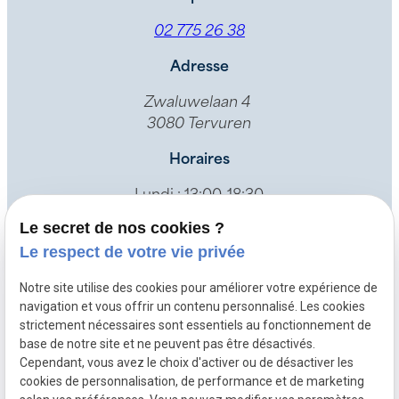
02 775 26 38
Adresse
Zwaluwelaan 4
3080 Tervuren
Horaires
Lundi : 13:00-18:30
Mardi: 13:00-21:00
Le secret de nos cookies ?
Jeudi : 08:00-12:00
Le respect de votre vie privée
Vendredi : 13:00-18:00
Samedi : 08:00-12:00
Notre site utilise des cookies pour améliorer votre expérience de
navigation et vous offrir un contenu personnalisé. Les cookies
strictement nécessaires sont essentiels au fonctionnement de
base de notre site et ne peuvent pas être désactivés.
Cependant, vous avez le choix d'activer ou de désactiver les
Accueil
cookies de personnalisation, de performance et de marketing