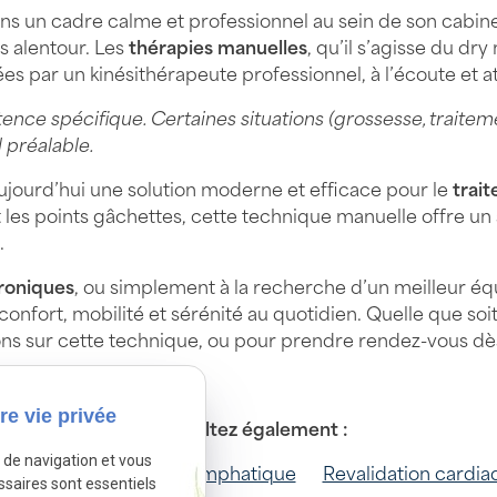
ns un cadre calme et professionnel au sein de son cabin
 alentour. Les
thérapies manuelles
, qu’il s’agisse du dr
sées par un kinésithérapeute professionnel, à l’écoute et at
nce spécifique. Certaines situations (grossesse, traitem
 préalable.
jourd’hui une solution moderne et efficace pour le
trai
t les points gâchettes, cette technique manuelle offre u
.
roniques
, ou simplement à la recherche d’un meilleur équ
nfort, mobilité et sérénité au quotidien. Quelle que soit 
ions sur cette technique, ou pour prendre rendez-vous d
re vie privée
Consultez également :
e de navigation et vous
ithérapie
Drainage lymphatique
Revalidation cardia
ssaires sont essentiels