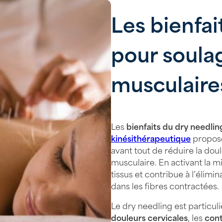
Les bienfai
pour soulag
musculaire
Les
bienfaits du dry needlin
kinésithérapeutique
propos
avant tout de réduire la doul
musculaire. En activant la mi
tissus et contribue à l’éli
dans les fibres contractées.
Le dry needling est particu
douleurs cervicales
, les
cont