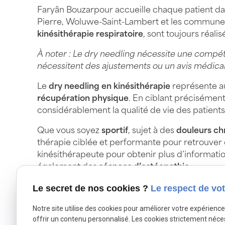
Faryân Bouzarpour accueille chaque patient da
Pierre, Woluwe-Saint-Lambert et les communes
kinésithérapie respiratoire
, sont toujours réali
À noter : Le dry needling nécessite une compéte
nécessitent des ajustements ou un avis médical
Le
dry needling en kinésithérapie
représente au
récupération physique
. En ciblant précisémen
considérablement la qualité de vie des patients
Que vous soyez
sportif
, sujet à des
douleurs ch
thérapie ciblée et performante pour retrouver co
kinésithérapeute pour obtenir plus d’informat
également des
séances d’ostéopathie
.
Le secret de nos cookies ?
Le respect de vot
Notre site utilise des cookies pour améliorer votre expérienc
Kinés
offrir un contenu personnalisé. Les cookies strictement néce