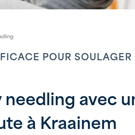
edling
EFFICACE POUR SOULAGER
 needling avec u
ute à Kraainem