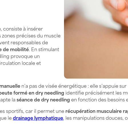
e, consiste à insérer
es zones précises du muscle
uvent responsables de
e de mobilité
. En stimulant
edling provoque un
rculation locale et
 manuelle
n’a pas de visée énergétique : elle s’appuie 
peute formé en dry needling
identifie précisément les 
dapte la
séance de dry needling
en fonction des besoins e
es sportifs, car il permet une
récupération musculaire r
que le
drainage lymphatique
, les manipulations douces, o