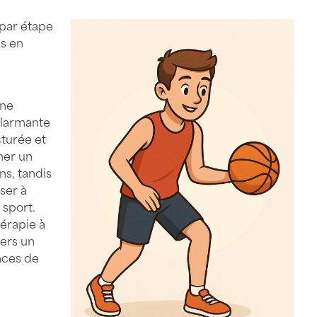
 par étape
es en
une
alarmante
cturée et
ner un
ns, tandis
ser à
 sport.
hérapie à
ers un
nces de