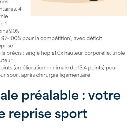
ines
taires, 4
rnie
e 1
oins 90%
97-100% pour la compétition), avec déficit
eprise
ls précis : single hop ≥1.0x hauteur corporelle, triple
auteur
oints (amélioration minimale de 13,4 points) pour
our sport après chirurgie ligamentaire
ale préalable : votre
 reprise sport