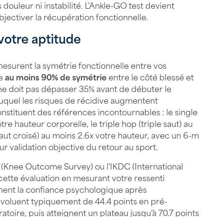
 douleur ni instabilité. L'Ankle-GO test devient
jectiver la récupération fonctionnelle.
 votre aptitude
mesurent la symétrie fonctionnelle entre vos
re
au moins 90% de symétrie
entre le côté blessé et
 ne doit pas dépasser 35% avant de débuter le
duquel les risques de récidive augmentent
onstituent des références incontournables : le single
tre hauteur corporelle, le triple hop (triple saut) au
saut croisé) au moins 2.6x votre hauteur, avec un 6-m
r validation objective du retour au sport.
(Knee Outcome Survey) ou l'IKDC (International
tte évaluation en mesurant votre ressenti
ement la confiance psychologique après
 évoluent typiquement de 44.4 points en pré-
atoire, puis atteignent un plateau jusqu'à 70.7 points