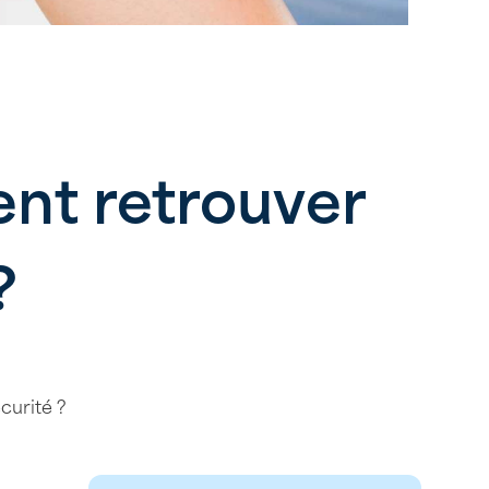
ent retrouver
?
curité ?